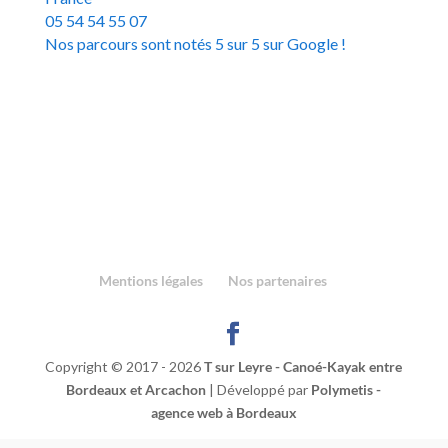
05 54 54 55 07
Nos parcours sont notés 5 sur 5 sur Google !
Laissez-nous aussi votre avis sur Google
Ou rejoignez-nous sur Facebook !
Mentions légales
Nos partenaires
Copyright © 2017 - 2026
T sur Leyre - Canoé-Kayak entre
Bordeaux et Arcachon
| Développé par
Polymetis -
agence web à Bordeaux