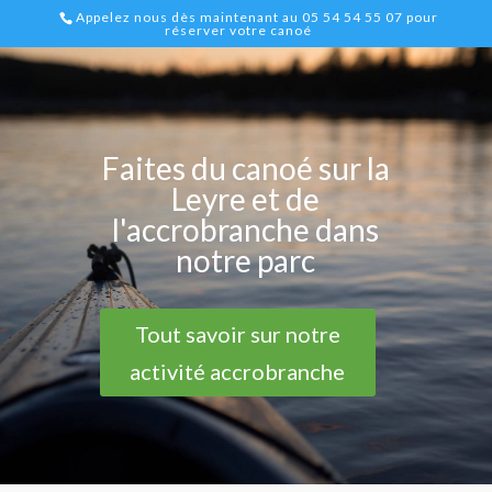
Appelez nous dès maintenant au 05 54 54 55 07 pour
réserver votre canoé
Faites du canoé sur la
Leyre et de
l'accrobranche dans
notre parc
Tout savoir sur notre
activité accrobranche