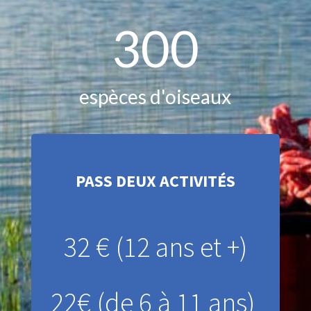
300
espèces d'oiseaux
PASS DEUX ACTIVITÉS
32 € (12 ans et +)
22€ (de 6 à 11 ans)